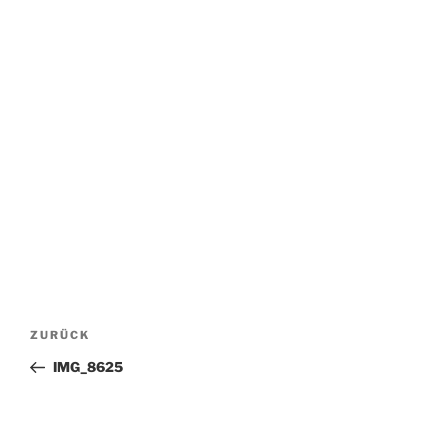
Beitragsnavigation
Vorheriger
ZURÜCK
Beitrag
IMG_8625