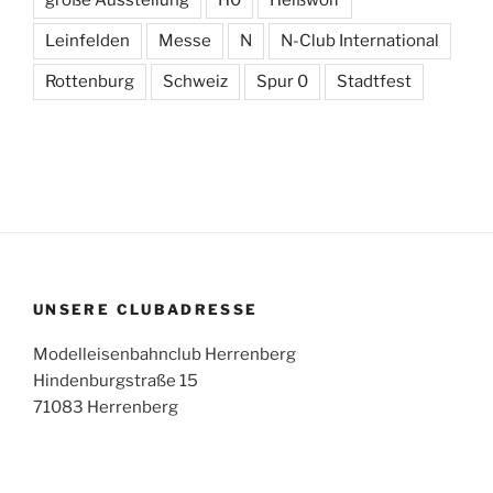
große Ausstellung
H0
Heißwolf
Leinfelden
Messe
N
N-Club International
Rottenburg
Schweiz
Spur 0
Stadtfest
UNSERE CLUBADRESSE
Modelleisenbahnclub Herrenberg
Hindenburgstraße 15
71083 Herrenberg