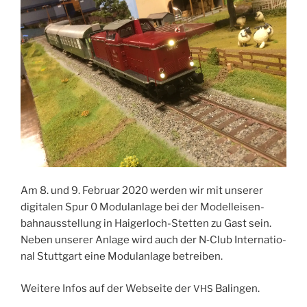
Am 8. und 9. Febru­ar 2020 wer­den wir mit unse­rer
digi­ta­len Spur 0 Modul­an­la­ge bei der Modell­ei­sen­
bahn­aus­stel­lung in Hai­ger­loch-Stet­ten zu Gast sein.
Neben unse­rer Anla­ge wird auch der N‑Club Inter­na­tio­
nal Stutt­gart eine Modul­an­la­ge betreiben.
Wei­te­re Infos auf der Web­sei­te der
Balingen.
VHS