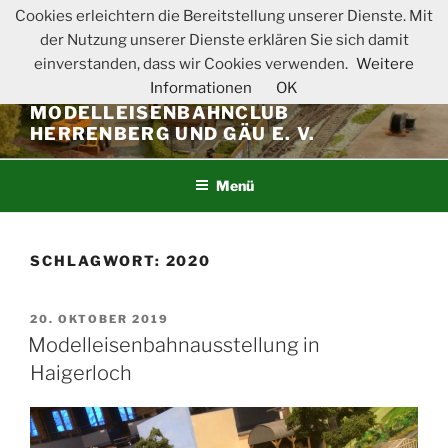
Zum
Cookies erleichtern die Bereitstellung unserer Dienste. Mit
Inhalt
der Nutzung unserer Dienste erklären Sie sich damit
springen
einverstanden, dass wir Cookies verwenden.
Weitere
Informationen
OK
MODELLEISENBAHNCLUB
HERRENBERG UND GÄU E. V.
Menü
SCHLAGWORT:
2020
VERÖFFENTLICHT
20. OKTOBER 2019
AM
Modelleisenbahnausstellung in
Haigerloch