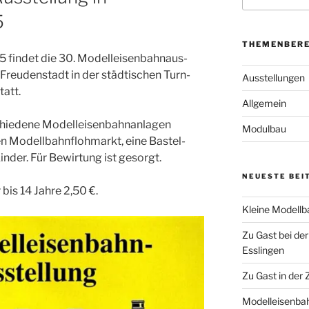
5
THEMENBERE
in­det die 30. Modell­ei­sen­bahn­aus­
 Freu­den­stadt in der städ­ti­schen Turn-
Ausstellungen
tatt.
Allgemein
ie­de­ne Modell­ei­sen­bahn­an­la­gen
Modulbau
 Modell­bahn­floh­markt, eine Bas­tel­
in­der. Für Bewir­tung ist gesorgt.
NEUESTE
BEI
r bis 14 Jah­re 2,50 €.
Kleine Modell
Zu Gast bei de
Esslingen
Zu Gast in der
Modelleisenbah