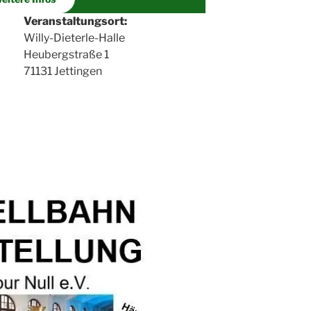
Ver­an­stal­tungs­ort:
Wil­ly-Die­ter­le-Hal­le
Heu­berg­stra­ße 1
71131 Jet­tin­gen