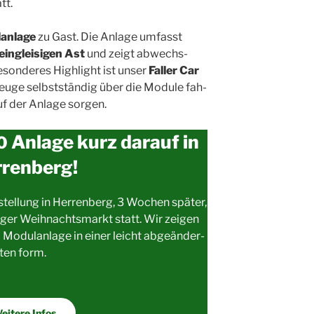
tt.
n­la­ge
zu Gast. Die Anla­ge umfasst
ein­glei­si­gen Ast
und zeigt abwechs­
eson­de­res High­light ist unser
Fal­ler Car
zeu­ge selbst­stän­dig über die Modu­le fah­
f der Anla­ge sorgen.
Anlage kurz darauf in
0
renberg!
­stel­lung in Her­ren­berg, 3 Wochen spä­ter,
er­ger Weih­nachts­markt statt. Wir zei­gen
Modul­an­la­ge in einer leicht abge­än­der­
0
ten form.
ei­te­re Infos