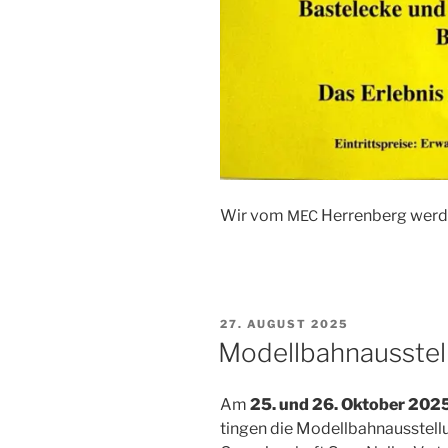
Wir vom
Her­ren­berg wer­de
MEC
VERÖFFENTLICHT
27. AUGUST 2025
AM
Modellbahnausstell
Am
25. und 26. Okto­ber 202
tin­gen die Modell­bahn­aus­stel­lu