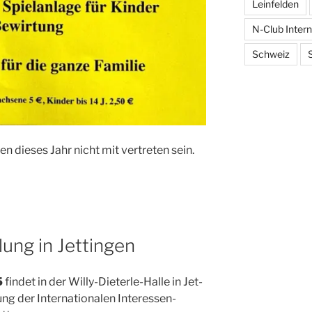
Leinfelden
N-Club Intern
Schweiz
n die­ses Jahr nicht mit ver­tre­ten sein.
ung in Jettingen
5
fin­det in der Wil­ly-Die­ter­le-Hal­le in Jet­
ng der Inter­na­tio­na­len Inter­es­sen-