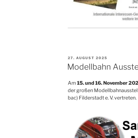
VERÖFFENTLICHT
27. AUGUST 2025
AM
Modellbahn Ausstel
Am
15. und 16. Novem­ber 20
der gro­ßen Modell­bahn­aus­st
bac) Fil­der­stadt e. V. vertreten.