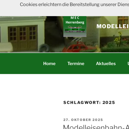
Zum
Cookies erleichtern die Bereitstellung unserer Dien
Inhalt
springen
MODELLEI
Home
Termine
Aktuelles
SCHLAGWORT:
2025
VERÖFFENTLICHT
27. OKTOBER 2025
AM
Modelleisenbahn-A