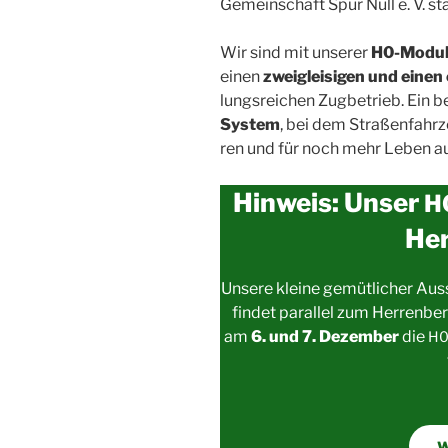
Gemein­schaft Spur Null e. V. sta
Wir sind mit unse­rer
H0-Modul­a
einen
zwei­glei­si­gen und einen 
lungs­rei­chen Zug­be­trieb. Ein b
Sys­tem
, bei dem Stra­ßen­fahr­
ren und für noch mehr Leben au
Hinweis: Unser
H
Her
Unse­re klei­ne gemüt­li­cher Aus
fin­det par­al­lel zum Her­ren­b
am
6. und 7. Dezem­ber
die
H
W