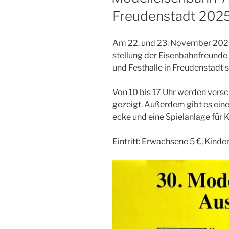
Freudenstadt 202
Am 22. und 23. Novem­ber 2025 f
stel­lung der Eisen­bahn­freun­de
und Fest­hal­le in Freu­den­stadt s
Von 10 bis 17 Uhr wer­den ver­sch
gezeigt. Außer­dem gibt es einen
ecke und eine Spiel­an­la­ge für K
Ein­tritt: Erwach­se­ne 5 €, Kin­de