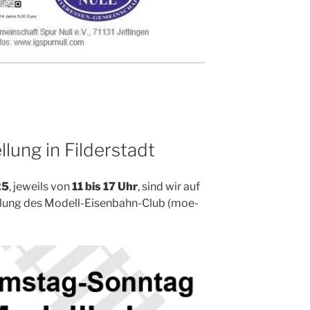
lung in Filderstadt
25
, jeweils von
11 bis 17 Uhr
, sind wir auf
el­lung des Modell-Eisen­bahn-Club (moe­