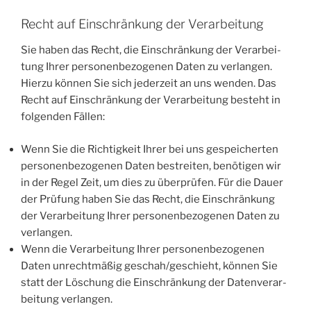
Recht auf Einschränkung der Verarbeitung
Sie haben das Recht, die Ein­schrän­kung der Ver­ar­bei­
tung Ihrer per­so­nen­be­zo­ge­nen Daten zu ver­lan­gen.
Hier­zu kön­nen Sie sich jeder­zeit an uns wen­den. Das
Recht auf Ein­schrän­kung der Ver­ar­bei­tung besteht in
fol­gen­den Fällen:
Wenn Sie die Rich­tig­keit Ihrer bei uns gespei­cher­ten
per­so­nen­be­zo­ge­nen Daten bestrei­ten, benö­ti­gen wir
in der Regel Zeit, um dies zu über­prü­fen. Für die Dau­er
der Prü­fung haben Sie das Recht, die Ein­schrän­kung
der Ver­ar­bei­tung Ihrer per­so­nen­be­zo­ge­nen Daten zu
verlangen.
Wenn die Ver­ar­bei­tung Ihrer per­so­nen­be­zo­ge­nen
Daten unrecht­mä­ßig geschah/geschieht, kön­nen Sie
statt der Löschung die Ein­schrän­kung der Daten­ver­ar­
bei­tung verlangen.