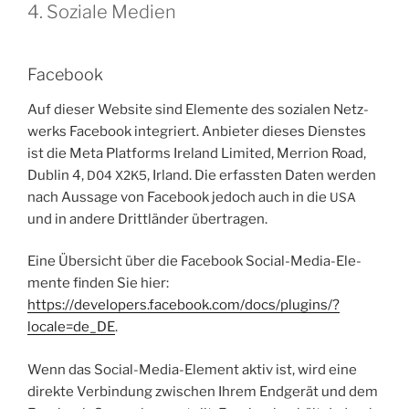
4. Soziale Medien
Facebook
Auf die­ser Web­site sind Ele­men­te des sozia­len Netz­
werks Face­book inte­griert. Anbie­ter die­ses Diens­tes
ist die Meta Plat­forms Ire­land Limi­t­ed, Mer­ri­on Road,
Dub­lin 4,
, Irland. Die erfass­ten Daten wer­den
D04
X2K5
nach Aus­sa­ge von Face­book jedoch auch in die
USA
und in ande­re Dritt­län­der übertragen.
Eine Über­sicht über die Face­book Social-Media-Ele­
men­te fin­den Sie hier:
https://developers.facebook.com/docs/plugins/?
locale=de_DE
.
Wenn das Social-Media-Ele­ment aktiv ist, wird eine
direk­te Ver­bin­dung zwi­schen Ihrem End­ge­rät und dem