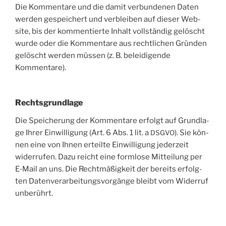
Die Kom­men­ta­re und die damit ver­bun­de­nen Daten
wer­den gespei­chert und ver­blei­ben auf die­ser Web­
site, bis der kom­men­tier­te Inhalt voll­stän­dig gelöscht
wur­de oder die Kom­men­ta­re aus recht­li­chen Grün­den
gelöscht wer­den müs­sen (z. B. belei­di­gen­de
Kommentare).
Rechtsgrundlage
Die Spei­che­rung der Kom­men­ta­re erfolgt auf Grund­la­
ge Ihrer Ein­wil­li­gung (Art. 6 Abs. 1 lit. a
). Sie kön­
DSGVO
nen eine von Ihnen erteil­te Ein­wil­li­gung jeder­zeit
wider­ru­fen. Dazu reicht eine form­lo­se Mit­tei­lung per
E‑Mail an uns. Die Recht­mä­ßig­keit der bereits erfolg­
ten Daten­ver­ar­bei­tungs­vor­gän­ge bleibt vom Wider­ruf
unberührt.