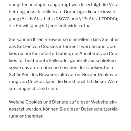
nungs­tech­no­lo­gien abge­fragt wur­de, erfolgt die Ver­ar­
bei­tung aus­schließ­lich auf Grund­la­ge die­ser Ein­wil­li­
gung (Art. 6 Abs. 1 lit. a
und § 25 Abs. 1
);
DSGVO
TDDDG
die Ein­wil­li­gung ist jeder­zeit widerrufbar.
Sie kön­nen Ihren Brow­ser so ein­stel­len, dass Sie über
das Set­zen von Coo­kies infor­miert wer­den und Coo­
kies nur im Ein­zel­fall erlau­ben, die Annah­me von Coo­
kies für bestimm­te Fäl­le oder gene­rell aus­schlie­ßen
sowie das auto­ma­ti­sche Löschen der Coo­kies beim
Schlie­ßen des Brow­sers akti­vie­ren. Bei der Deak­ti­vie­
rung von Coo­kies kann die Funk­tio­na­li­tät die­ser Web­
site ein­ge­schränkt sein.
Wel­che Coo­kies und Diens­te auf die­ser Web­site ein­
ge­setzt wer­den, kön­nen Sie die­ser Daten­schutz­er­klä­
rung entnehmen.