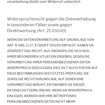
ver­ar­bei­tung bleibt vom Wider­ruf unberührt.
Widerspruchsrecht gegen die Datenerhebung
in besonderen Fällen sowie gegen
Direktwerbung (Art. 21
)
DSGVO
WENN
DIE
DATENVERARBEITUNG
AUF
GRUNDLAGE
VON
. 6
. 1
. E
F
,
ART
ABS
LIT
ODER
DSGVO
ERFOLGT
HABEN
SIE
,
,
JEDERZEIT
DAS
RECHT
AUS
GRÜNDEN
DIE
SICH
AUS
,
IHRER
BESONDEREN
SITUATION
ERGEBEN
GEGEN
DIE
VERARBEITUNG
IHRER
PERSONENBEZOGENEN
DATEN
;
WIDERSPRUCH
EINZULEGEN
DIES
GILT
AUCH
FÜR
EIN
AUF
.
DIESE
BESTIMMUNGEN
GESTÜTZTES
PROFILING
DIE
,
JEWEILIGE
RECHTSGRUNDLAGE
AUF
DENEN
EINE
,
VERARBEITUNG
BERUHT
ENTNEHMEN
SIE
DIESER
.
DATENSCHUTZERKLÄRUNG
WENN
SIE
WIDERSPRUCH
,
EINLEGEN
WERDEN
WIR
IHRE
BETROFFENEN
PERSONENBEZOGENEN
DATEN
NICHT
MEHR