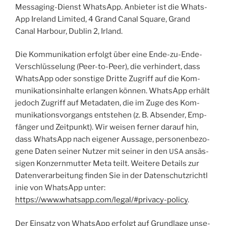
Mes­sa­ging-Dienst Whats­App. Anbie­ter ist die Whats­
App Ire­land Limi­t­ed, 4 Grand Canal Squa­re, Grand
Canal Har­bour, Dub­lin 2, Irland.
Die Kom­mu­ni­ka­ti­on erfolgt über eine Ende-zu-Ende-
Ver­schlüs­se­lung (Peer-to-Peer), die ver­hin­dert, dass
Whats­App oder sons­ti­ge Drit­te Zugriff auf die Kom­
mu­ni­ka­ti­ons­in­hal­te erlan­gen kön­nen. Whats­App erhält
jedoch Zugriff auf Meta­da­ten, die im Zuge des Kom­
mu­ni­ka­ti­ons­vor­gangs ent­ste­hen (z. B. Absen­der, Emp­
fän­ger und Zeit­punkt). Wir wei­sen fer­ner dar­auf hin,
dass Whats­App nach eige­ner Aus­sa­ge, per­so­nen­be­zo­
ge­ne Daten sei­ner Nut­zer mit sei­ner in den
ansäs­
USA
si­gen Kon­zern­mut­ter Meta teilt. Wei­te­re Details zur
Daten­ver­ar­bei­tung fin­den Sie in der Daten­schutz­richt­l
i­nie von Whats­App unter:
https://www.whatsapp.com/legal/#privacy-policy
.
Der Ein­satz von Whats­App erfolgt auf Grund­la­ge unse­