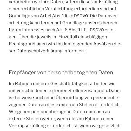
ver­ar­bei­ten wir Ihre Daten, sofern die­se zur Erfül­lung
einer recht­li­chen Ver­pflich­tung erfor­der­lich sind auf
Grund­la­ge von Art. 6 Abs. 1 lit. c
. Die Daten­ver­
DSGVO
ar­bei­tung kann fer­ner auf Grund­la­ge unse­res berech­
tig­ten Inter­es­ses nach Art. 6 Abs. 1 lit. f
erfol­
DSGVO
gen. Über die jeweils im Ein­zel­fall ein­schlä­gi­gen
Rechts­grund­la­gen wird in den fol­gen­den Absät­zen die­
ser Daten­schutz­er­klä­rung informiert.
Empfänger von personenbezogenen Daten
Im Rah­men unse­rer Geschäfts­tä­tig­keit arbei­ten wir
mit ver­schie­de­nen exter­nen Stel­len zusam­men. Dabei
ist teil­wei­se auch eine Über­mitt­lung von per­so­nen­be­
zo­ge­nen Daten an die­se exter­nen Stel­len erfor­der­lich.
Wir geben per­so­nen­be­zo­ge­ne Daten nur dann an
exter­ne Stel­len wei­ter, wenn dies im Rah­men einer
Ver­trags­er­fül­lung erfor­der­lich ist, wenn wir gesetz­lich