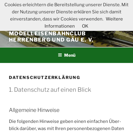
Zum
Cookies erleichtern die Bereitstellung unserer Dienste. Mit
Inhalt
der Nutzung unserer Dienste erklären Sie sich damit
springen
einverstanden, dass wir Cookies verwenden.
Weitere
Informationen
OK
MODELLEISENBAHNCLUB
HERRENBERG UND GÄU E. V.
Menü
DATENSCHUTZERKLÄRUNG
1. Datenschutz auf einen Blick
Allgemeine Hinweise
Die fol­gen­den Hin­wei­se geben einen ein­fa­chen Über­
blick dar­über, was mit Ihren per­so­nen­be­zo­ge­nen Daten