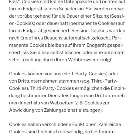
kies“. Coo­kies sind klei­ne Daten­pa­ke­te und rich­ten auf
Ihrem End­ge­rät kei­nen Scha­den an. Sie wer­den ent­we­
der vor­über­ge­hend für die Dau­er einer Sit­zung (Ses­si­
on-Coo­kies) oder dau­er­haft (per­ma­nen­te Coo­kies) auf
Ihrem End­ge­rät gespei­chert. Ses­si­on-Coo­kies wer­den
nach Ende Ihres Besuchs auto­ma­tisch gelöscht. Per­
ma­nen­te Coo­kies blei­ben auf Ihrem End­ge­rät gespei­
chert, bis Sie die­se selbst löschen oder eine auto­ma­ti­
sche Löschung durch Ihren Web­brow­ser erfolgt.
Coo­kies kön­nen von uns (First-Par­ty-Coo­kies) oder
von Dritt­un­ter­neh­men stam­men (sog. Third-Par­ty-
Coo­kies). Third-Par­ty-Coo­kies ermög­li­chen die Ein­bin­
dung bestimm­ter Dienst­leis­tun­gen von Dritt­un­ter­neh­
men inner­halb von Web­sei­ten (z. B. Coo­kies zur
Abwick­lung von Zahlungsdienstleistungen).
Coo­kies haben ver­schie­de­ne Funk­tio­nen. Zahl­rei­che
Coo­kies sind tech­nisch not­wen­dig, da bestimm­te