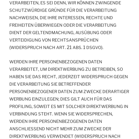
,
,
VERARBEITEN
ES
SEI
DENN
WIR
KÖNNEN
ZWINGENDE
SCHUTZWÜRDIGE
GRÜNDE
FÜR
DIE
VERARBEITUNG
,
,
NACHWEISEN
DIE
IHRE
INTERESSEN
RECHTE
UND
FREIHEITEN
ÜBERWIEGEN
ODER
DIE
VERARBEITUNG
,
DIENT
DER
GELTENDMACHUNG
AUSÜBUNG
ODER
VERTEIDIGUNG
VON
RECHTSANSPRÜCHEN
(
. 21
. 1
).
WIDERSPRUCH
NACH
ART
ABS
DSGVO
WERDEN
IHRE
PERSONENBEZOGENEN
DATEN
,
,
VERARBEITET
UM
DIREKTWERBUNG
ZU
BETREIBEN
SO
,
HABEN
SIE
DAS
RECHT
JEDERZEIT
WIDERSPRUCH
GEGEN
DIE
VERARBEITUNG
SIE
BETREFFENDER
PERSONENBEZOGENER
DATEN
ZUM
ZWECKE
DERARTIGER
;
WERBUNG
EINZULEGEN
DIES
GILT
AUCH
FÜR
DAS
,
PROFILING
SOWEIT
ES
MIT
SOLCHER
DIREKTWERBUNG
IN
.
,
VERBINDUNG
STEHT
WENN
SIE
WIDERSPRECHEN
WERDEN
IHRE
PERSONENBEZOGENEN
DATEN
ANSCHLIESSEND
NICHT
MEHR
ZUM
ZWECKE
DER
(
DIREKTWERBUNG
VERWENDET
WIDERSPRUCH
NACH