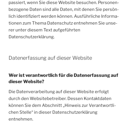
pas­siert, wenn Sie die­se Web­site besu­chen. Per­so­nen­
be­zo­ge­ne Daten sind alle Daten, mit denen Sie per­sön­
lich iden­ti­fi­ziert wer­den kön­nen. Aus­führ­li­che Infor­ma­
tio­nen zum The­ma Daten­schutz ent­neh­men Sie unse­
rer unter die­sem Text auf­ge­führ­ten
Datenschutzerklärung.
Datenerfassung auf dieser Website
Wer ist verantwortlich für die Datenerfassung auf
dieser Website?
Die Daten­ver­ar­bei­tung auf die­ser Web­site erfolgt
durch den Web­site­be­trei­ber. Des­sen Kon­takt­da­ten
kön­nen Sie dem Abschnitt „Hin­weis zur Ver­ant­wort­li­
chen Stel­le“ in die­ser Daten­schutz­er­klä­rung
entnehmen.