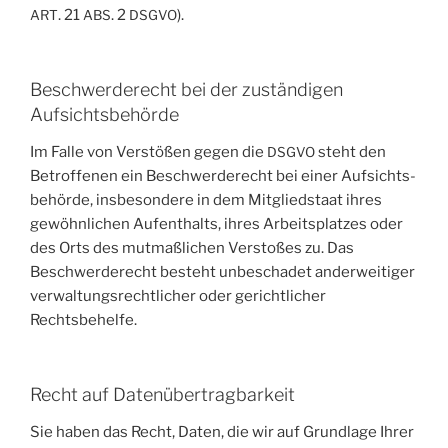
. 21
. 2
).
ART
ABS
DSGVO
Beschwerde­recht bei der zuständigen
Aufsichtsbehörde
Im Fal­le von Ver­stö­ßen gegen die
steht den
DSGVO
Betrof­fe­nen ein Beschwer­de­recht bei einer Auf­sichts­
be­hör­de, ins­be­son­de­re in dem Mit­glied­staat ihres
gewöhn­li­chen Auf­ent­halts, ihres Arbeits­plat­zes oder
des Orts des mut­maß­li­chen Ver­sto­ßes zu. Das
Beschwer­de­recht besteht unbe­scha­det ander­wei­ti­ger
ver­wal­tungs­recht­li­cher oder gericht­li­cher
Rechtsbehelfe.
Recht auf Datenübertragbarkeit
Sie haben das Recht, Daten, die wir auf Grund­la­ge Ihrer