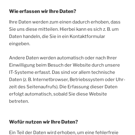
Wie erfassen wir Ihre Daten?
Ihre Daten wer­den zum einen dadurch erho­ben, dass
Sie uns die­se mit­tei­len. Hier­bei kann es sich z. B. um
Daten han­deln, die Sie in ein Kon­takt­for­mu­lar
eingeben.
Ande­re Daten wer­den auto­ma­tisch oder nach Ihrer
Ein­wil­li­gung beim Besuch der Web­site durch unse­re
IT-Sys­te­me erfasst. Das sind vor allem tech­ni­sche
Daten (z. B. Inter­net­brow­ser, Betriebs­sys­tem oder Uhr­
zeit des Sei­ten­auf­rufs). Die Erfas­sung die­ser Daten
erfolgt auto­ma­tisch, sobald Sie die­se Web­site
betreten.
Wofür nutzen wir Ihre Daten?
Ein Teil der Daten wird erho­ben, um eine feh­ler­freie