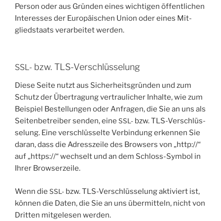
Per­son oder aus Grün­den eines wich­ti­gen öffent­li­chen
Inter­es­ses der Euro­päi­schen Uni­on oder eines Mit­
glied­staats ver­ar­bei­tet werden.
bzw. TLS-Verschlüsselung
SSL-
Die­se Sei­te nutzt aus Sicher­heits­grün­den und zum
Schutz der Über­tra­gung ver­trau­li­cher Inhal­te, wie zum
Bei­spiel Bestel­lun­gen oder Anfra­gen, die Sie an uns als
Sei­ten­be­trei­ber sen­den, eine
bzw. TLS-Ver­schlüs­
SSL-
se­lung. Eine ver­schlüs­sel­te Ver­bin­dung erken­nen Sie
dar­an, dass die Adress­zei­le des Brow­sers von „http://“
auf „https://“ wech­selt und an dem Schloss-Sym­bol in
Ihrer Browserzeile.
Wenn die
bzw. TLS-Ver­schlüs­se­lung akti­viert ist,
SSL-
kön­nen die Daten, die Sie an uns über­mit­teln, nicht von
Drit­ten mit­ge­le­sen werden.