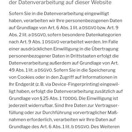
der Datenverarbeitung auf dieser Website
Sofern Sie in die Daten­ver­ar­bei­tung ein­ge­wil­ligt
haben, ver­ar­bei­ten wir Ihre per­so­nen­be­zo­ge­nen Daten
auf Grund­la­ge von Art. 6 Abs. 1 lit. a
bzw. Art. 9
DSGVO
Abs. 2 lit. a
, sofern beson­de­re Daten­ka­te­go­rien
DSGVO
nach Art. 9 Abs. 1
ver­ar­bei­tet wer­den. Im Fal­le
DSGVO
einer aus­drück­li­chen Ein­wil­li­gung in die Über­tra­gung
per­so­nen­be­zo­ge­ner Daten in Dritt­staa­ten erfolgt die
Daten­ver­ar­bei­tung außer­dem auf Grund­la­ge von Art.
49 Abs. 1 lit. a
. Sofern Sie in die Spei­che­rung
DSGVO
von Coo­kies oder in den Zugriff auf Infor­ma­tio­nen in
Ihr End­ge­rät (z. B. via Device-Fin­ger­prin­ting) ein­ge­wil­
ligt haben, erfolgt die Daten­ver­ar­bei­tung zusätz­lich auf
Grund­la­ge von § 25 Abs. 1
. Die Ein­wil­li­gung ist
TDDDG
jeder­zeit wider­ruf­bar. Sind Ihre Daten zur Ver­trags­er­
fül­lung oder zur Durch­füh­rung vor­ver­trag­li­cher Maß­
nah­men erfor­der­lich, ver­ar­bei­ten wir Ihre Daten auf
Grund­la­ge des Art. 6 Abs. 1 lit. b
. Des Wei­te­ren
DSGVO