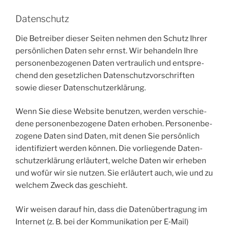
Datenschutz
Die Betrei­ber die­ser Sei­ten neh­men den Schutz Ihrer
per­sön­li­chen Daten sehr ernst. Wir behan­deln Ihre
per­so­nen­be­zo­ge­nen Daten ver­trau­lich und ent­spre­
chend den gesetz­li­chen Daten­schutz­vor­schrif­ten
sowie die­ser Datenschutzerklärung.
Wenn Sie die­se Web­site benut­zen, wer­den ver­schie­
de­ne per­so­nen­be­zo­ge­ne Daten erho­ben. Per­so­nen­be­
zo­ge­ne Daten sind Daten, mit denen Sie per­sön­lich
iden­ti­fi­ziert wer­den kön­nen. Die vor­lie­gen­de Daten­
schutz­er­klä­rung erläu­tert, wel­che Daten wir erhe­ben
und wofür wir sie nut­zen. Sie erläu­tert auch, wie und zu
wel­chem Zweck das geschieht.
Wir wei­sen dar­auf hin, dass die Daten­über­tra­gung im
Inter­net (z. B. bei der Kom­mu­ni­ka­ti­on per E‑Mail)