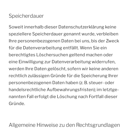
Speicherdauer
Soweit inner­halb die­ser Daten­schutz­er­klä­rung kei­ne
spe­zi­el­le­re Spei­cher­dau­er genannt wur­de, ver­blei­ben
Ihre per­so­nen­be­zo­ge­nen Daten bei uns, bis der Zweck
für die Daten­ver­ar­bei­tung ent­fällt. Wenn Sie ein
berech­tig­tes Löscher­su­chen gel­tend machen oder
eine Ein­wil­li­gung zur Daten­ver­ar­bei­tung wider­ru­fen,
wer­den Ihre Daten gelöscht, sofern wir kei­ne ande­ren
recht­lich zuläs­si­gen Grün­de für die Spei­che­rung Ihrer
per­so­nen­be­zo­ge­nen Daten haben (z. B. steu­er- oder
han­dels­recht­li­che Auf­be­wah­rungs­fris­ten); im letzt­ge­
nann­ten Fall erfolgt die Löschung nach Fort­fall die­ser
Gründe.
Allgemeine Hinweise zu den Rechtsgrundlagen