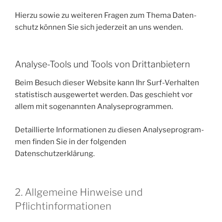
Hier­zu sowie zu wei­te­ren Fra­gen zum The­ma Daten­
schutz kön­nen Sie sich jeder­zeit an uns wenden.
Analyse-Tools und Tools von Drittanbietern
Beim Besuch die­ser Web­site kann Ihr Surf-Ver­hal­ten
sta­tis­tisch aus­ge­wer­tet wer­den. Das geschieht vor
allem mit soge­nann­ten Analyseprogrammen.
Detail­lier­te Infor­ma­tio­nen zu die­sen Ana­ly­se­pro­gram­
men fin­den Sie in der fol­gen­den
Datenschutzerklärung.
2. Allgemeine Hinweise und
Pflichtinformationen