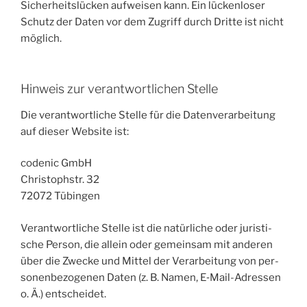
Sicher­heits­lü­cken auf­wei­sen kann. Ein lücken­lo­ser
Schutz der Daten vor dem Zugriff durch Drit­te ist nicht
möglich.
Hinweis zur verantwortlichen Stelle
Die ver­ant­wort­li­che Stel­le für die Daten­ver­ar­bei­tung
auf die­ser Web­site ist:
coden­ic GmbH
Chris­tophstr. 32
72072 Tübin­gen
Ver­ant­wort­li­che Stel­le ist die natür­li­che oder juris­ti­
sche Per­son, die allein oder gemein­sam mit ande­ren
über die Zwe­cke und Mit­tel der Ver­ar­bei­tung von per­
so­nen­be­zo­ge­nen Daten (z. B. Namen, E‑Mail-Adres­sen
o. Ä.) entscheidet.