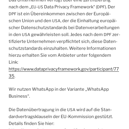
nach dem „
Data Pri­va­cy Frame­work“ (
). Der
EU-US
DPF
ist ein Über­ein­kom­men zwi­schen der Euro­päi­
DPF
schen Uni­on und den
, der die Ein­hal­tung euro­päi­
USA
scher Daten­schutz­stan­dards bei Daten­ver­ar­bei­tun­gen
in den
gewähr­leis­ten soll. Jedes nach dem
zer­
USA
DPF
ti­fi­zier­te Unter­neh­men ver­pflich­tet sich, die­se Daten­
schutz­stan­dards ein­zu­hal­ten. Wei­te­re Infor­ma­tio­nen
hier­zu erhal­ten Sie vom Anbie­ter unter fol­gen­dem
Link:
https://www.dataprivacyframework.gov/participant/77
35
.
Wir nut­zen Whats­App in der Vari­an­te „Whats­App
Business“.
Die Daten­über­tra­gung in die
wird auf die Stan­
USA
dard­ver­trags­klau­seln der EU-Kom­mis­si­on gestützt.
Details fin­den Sie hier: