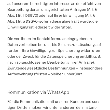
auf unse­rem berech­tig­ten Inter­es­se an der effek­ti­ven
Bear­bei­tung der an uns gerich­te­ten Anfra­gen (Art. 6
Abs. 1 lit. f
) oder auf Ihrer Ein­wil­li­gung (Art. 6
DSGVO
Abs. 1 lit. a
) sofern die­se abge­fragt wur­de; die
DSGVO
Ein­wil­li­gung ist jeder­zeit widerrufbar.
Die von Ihnen im Kon­takt­for­mu­lar ein­ge­ge­be­nen
Daten ver­blei­ben bei uns, bis Sie uns zur Löschung auf­
for­dern, Ihre Ein­wil­li­gung zur Spei­che­rung wider­ru­fen
oder der Zweck für die Daten­spei­che­rung ent­fällt (z. B.
nach abge­schlos­se­ner Bear­bei­tung Ihrer Anfra­ge).
Zwin­gen­de gesetz­li­che Bestim­mun­gen – ins­be­son­de­re
Auf­be­wah­rungs­fris­ten – blei­ben unberührt.
Kommunikation via WhatsApp
Für die Kom­mu­ni­ka­ti­on mit unse­ren Kun­den und sons­
ti­gen Drit­ten nut­zen wir unter ande­rem den Instant-