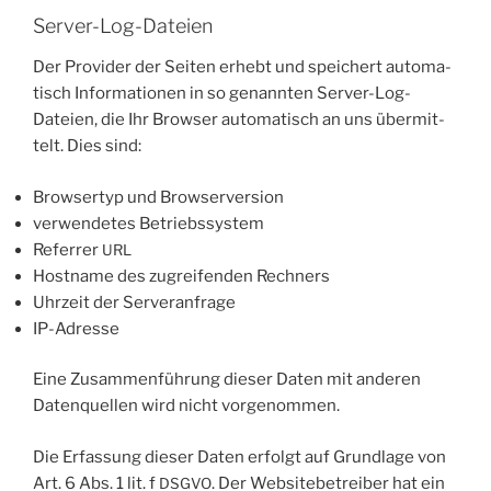
Server-Log-Dateien
Der Pro­vi­der der Sei­ten erhebt und spei­chert auto­ma­
tisch Infor­ma­tio­nen in so genann­ten Ser­ver-Log-
Datei­en, die Ihr Brow­ser auto­ma­tisch an uns über­mit­
telt. Dies sind:
Brow­ser­typ und Browserversion
ver­wen­de­tes Betriebssystem
Refer­rer
URL
Host­na­me des zugrei­fen­den Rechners
Uhr­zeit der Serveranfrage
IP-Adres­se
Eine Zusam­men­füh­rung die­ser Daten mit ande­ren
Daten­quel­len wird nicht vorgenommen.
Die Erfas­sung die­ser Daten erfolgt auf Grund­la­ge von
Art. 6 Abs. 1 lit. f
. Der Web­site­be­trei­ber hat ein
DSGVO