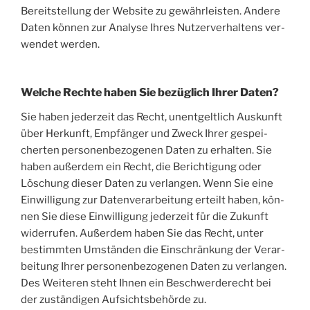
Bereit­stel­lung der Web­site zu gewähr­leis­ten. Ande­re
Daten kön­nen zur Ana­ly­se Ihres Nut­zer­ver­hal­tens ver­
wen­det werden.
Welche Rechte haben Sie bezüglich Ihrer Daten?
Sie haben jeder­zeit das Recht, unent­gelt­lich Aus­kunft
über Her­kunft, Emp­fän­ger und Zweck Ihrer gespei­
cher­ten per­so­nen­be­zo­ge­nen Daten zu erhal­ten. Sie
haben außer­dem ein Recht, die Berich­ti­gung oder
Löschung die­ser Daten zu ver­lan­gen. Wenn Sie eine
Ein­wil­li­gung zur Daten­ver­ar­bei­tung erteilt haben, kön­
nen Sie die­se Ein­wil­li­gung jeder­zeit für die Zukunft
wider­ru­fen. Außer­dem haben Sie das Recht, unter
bestimm­ten Umstän­den die Ein­schrän­kung der Ver­ar­
bei­tung Ihrer per­so­nen­be­zo­ge­nen Daten zu ver­lan­gen.
Des Wei­te­ren steht Ihnen ein Beschwer­de­recht bei
der zustän­di­gen Auf­sichts­be­hör­de zu.