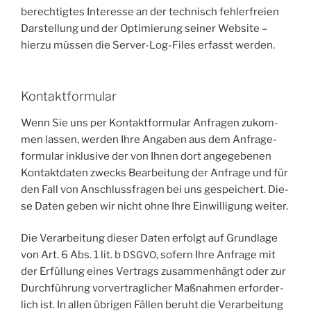
berech­tig­tes Inter­es­se an der tech­nisch feh­ler­frei­en
Dar­stel­lung und der Opti­mie­rung sei­ner Web­site –
hier­zu müs­sen die Ser­ver-Log-Files erfasst werden.
Kontaktformular
Wenn Sie uns per Kon­takt­for­mu­lar Anfra­gen zukom­
men las­sen, wer­den Ihre Anga­ben aus dem Anfra­ge­
for­mu­lar inklu­si­ve der von Ihnen dort ange­ge­be­nen
Kon­takt­da­ten zwecks Bear­bei­tung der Anfra­ge und für
den Fall von Anschluss­fra­gen bei uns gespei­chert. Die­
se Daten geben wir nicht ohne Ihre Ein­wil­li­gung weiter.
Die Ver­ar­bei­tung die­ser Daten erfolgt auf Grund­la­ge
von Art. 6 Abs. 1 lit. b
, sofern Ihre Anfra­ge mit
DSGVO
der Erfül­lung eines Ver­trags zusam­men­hängt oder zur
Durch­füh­rung vor­ver­trag­li­cher Maß­nah­men erfor­der­
lich ist. In allen übri­gen Fäl­len beruht die Ver­ar­bei­tung