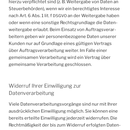
hier­zu ver­pflich­tet sind (z. B. Wei­ter­ga­be von Daten an
Steu­er­be­hör­den), wenn wir ein berech­tig­tes Inter­es­se
nach Art. 6 Abs. 1 lit. f
an der Wei­ter­ga­be haben
DSGVO
oder wenn eine sons­ti­ge Rechts­grund­la­ge die Daten­
wei­ter­ga­be erlaubt. Beim Ein­satz von Auf­trags­ver­ar­
bei­tern geben wir per­so­nen­be­zo­ge­ne Daten unse­rer
Kun­den nur auf Grund­la­ge eines gül­ti­gen Ver­trags
über Auf­trags­ver­ar­bei­tung wei­ter. Im Fal­le einer
gemein­sa­men Ver­ar­bei­tung wird ein Ver­trag über
gemein­sa­me Ver­ar­bei­tung geschlossen.
Widerruf Ihrer Einwilligung zur
Datenverarbeitung
Vie­le Daten­ver­ar­bei­tungs­vor­gän­ge sind nur mit Ihrer
aus­drück­li­chen Ein­wil­li­gung mög­lich. Sie kön­nen eine
bereits erteil­te Ein­wil­li­gung jeder­zeit wider­ru­fen. Die
Recht­mä­ßig­keit der bis zum Wider­ruf erfolg­ten Daten­