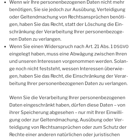
Wenn wir Ihre per­so­nen­be­zo­ge­nen Daten nicht mehr
benö­ti­gen, Sie sie jedoch zur Aus­übung, Ver­tei­di­gung
oder Gel­tend­ma­chung von Rechts­an­sprü­chen benö­ti­
gen, haben Sie das Recht, statt der Löschung die Ein­
schrän­kung der Ver­ar­bei­tung Ihrer per­so­nen­be­zo­ge­
nen Daten zu verlangen.
Wenn Sie einen Wider­spruch nach Art. 21 Abs. 1
DSGVO
ein­ge­legt haben, muss eine Abwä­gung zwi­schen Ihren
und unse­ren Inter­es­sen vor­ge­nom­men wer­den. Solan­
ge noch nicht fest­steht, wes­sen Inter­es­sen über­wie­
gen, haben Sie das Recht, die Ein­schrän­kung der Ver­ar­
bei­tung Ihrer per­so­nen­be­zo­ge­nen Daten zu verlangen.
Wenn Sie die Ver­ar­bei­tung Ihrer per­so­nen­be­zo­ge­nen
Daten ein­ge­schränkt haben, dür­fen die­se Daten – von
ihrer Spei­che­rung abge­se­hen – nur mit Ihrer Ein­wil­li­
gung oder zur Gel­tend­ma­chung, Aus­übung oder Ver­
tei­di­gung von Rechts­an­sprü­chen oder zum Schutz der
Rech­te einer ande­ren natür­li­chen oder juris­ti­schen