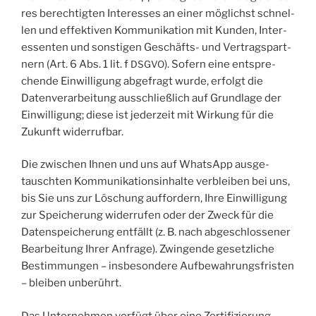
res berech­tig­ten Inter­es­ses an einer mög­lichst schnel­
len und effek­ti­ven Kom­mu­ni­ka­ti­on mit Kun­den, Inter­
es­sen­ten und sons­ti­gen Geschäfts- und Ver­trags­part­
nern (Art. 6 Abs. 1 lit. f
). Sofern eine ent­spre­
DSGVO
chen­de Ein­wil­li­gung abge­fragt wur­de, erfolgt die
Daten­ver­ar­bei­tung aus­schließ­lich auf Grund­la­ge der
Ein­wil­li­gung; die­se ist jeder­zeit mit Wir­kung für die
Zukunft widerrufbar.
Die zwi­schen Ihnen und uns auf Whats­App aus­ge­
tausch­ten Kom­mu­ni­ka­ti­ons­in­hal­te ver­blei­ben bei uns,
bis Sie uns zur Löschung auf­for­dern, Ihre Ein­wil­li­gung
zur Spei­che­rung wider­ru­fen oder der Zweck für die
Daten­spei­che­rung ent­fällt (z. B. nach abge­schlos­se­ner
Bear­bei­tung Ihrer Anfra­ge). Zwin­gen­de gesetz­li­che
Bestim­mun­gen – ins­be­son­de­re Auf­be­wah­rungs­fris­ten
– blei­ben unberührt.
Das Unter­neh­men ver­fügt über eine Zer­ti­fi­zie­rung