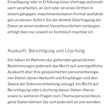
Ein­wil­li­gung oder in Erfül­lung eines Ver­trags auto­ma­ti­
siert ver­ar­bei­ten, an sich oder an einen Drit­ten in
einem gän­gi­gen, maschi­nen­les­ba­ren For­mat aus­hän­di­
gen zu las­sen. Sofern Sie die direk­te Über­tra­gung der
Daten an einen ande­ren Ver­ant­wort­li­chen ver­lan­gen,
erfolgt dies nur, soweit es tech­nisch mach­bar ist.
Auskunft, Berichtigung und Löschung
Sie haben im Rah­men der gel­ten­den gesetz­li­chen
Bestim­mun­gen jeder­zeit das Recht auf unent­gelt­li­che
Aus­kunft über Ihre gespei­cher­ten per­so­nen­be­zo­ge­
nen Daten, deren Her­kunft und Emp­fän­ger und den
Zweck der Daten­ver­ar­bei­tung und ggf. ein Recht auf
Berich­ti­gung oder Löschung die­ser Daten. Hier­zu
sowie zu wei­te­ren Fra­gen zum The­ma per­so­nen­be­zo­
ge­ne Daten kön­nen Sie sich jeder­zeit an uns wenden.