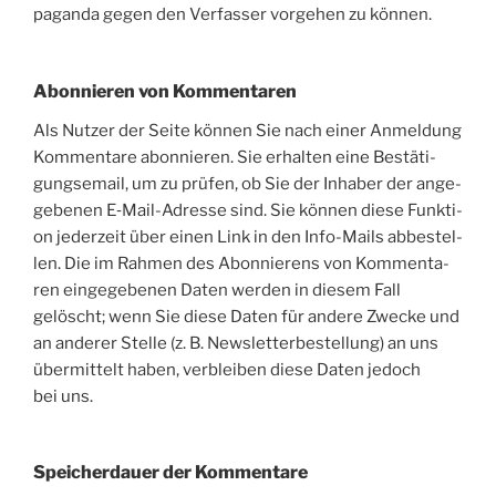
pa­gan­da gegen den Ver­fas­ser vor­ge­hen zu können.
Abonnieren von Kommentaren
Als Nut­zer der Sei­te kön­nen Sie nach einer Anmel­dung
Kom­men­ta­re abon­nie­ren. Sie erhal­ten eine Bestä­ti­
gungs­email, um zu prü­fen, ob Sie der Inha­ber der ange­
ge­be­nen E‑Mail-Adres­se sind. Sie kön­nen die­se Funk­ti­
on jeder­zeit über einen Link in den Info-Mails abbe­stel­
len. Die im Rah­men des Abon­nie­rens von Kom­men­ta­
ren ein­ge­ge­be­nen Daten wer­den in die­sem Fall
gelöscht; wenn Sie die­se Daten für ande­re Zwe­cke und
an ande­rer Stel­le (z. B. News­let­ter­be­stel­lung) an uns
über­mit­telt haben, ver­blei­ben die­se Daten jedoch
bei uns.
Speicherdauer der Kommentare