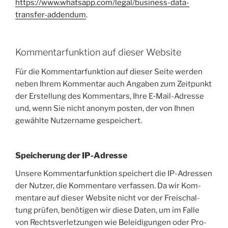
https://www.whatsapp.com/legal/business-data-
transfer-addendum
.
Kommentar­funktion auf dieser Website
Für die Kom­men­tar­funk­ti­on auf die­ser Sei­te wer­den
neben Ihrem Kom­men­tar auch Anga­ben zum Zeit­punkt
der Erstel­lung des Kom­men­tars, Ihre E‑Mail-Adres­se
und, wenn Sie nicht anonym pos­ten, der von Ihnen
gewähl­te Nut­zer­na­me gespeichert.
Speicherung der IP-Adresse
Unse­re Kom­men­tar­funk­ti­on spei­chert die IP-Adres­sen
der Nut­zer, die Kom­men­ta­re ver­fas­sen. Da wir Kom­
men­ta­re auf die­ser Web­site nicht vor der Frei­schal­
tung prü­fen, benö­ti­gen wir die­se Daten, um im Fal­le
von Rechts­ver­let­zun­gen wie Belei­di­gun­gen oder Pro­