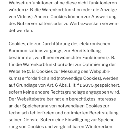
Web­sei­ten­funk­tio­nen ohne die­se nicht funk­tio­nie­ren
wür­den (z. B. die Waren­korb­funk­ti­on oder die Anzei­ge
von Vide­os). Ande­re Coo­kies kön­nen zur Aus­wer­tung
des Nut­zer­ver­hal­tens oder zu Wer­be­zwe­cken ver­wen­
det werden.
Coo­kies, die zur Durch­füh­rung des elek­tro­ni­schen
Kom­mu­ni­ka­ti­ons­vor­gangs, zur Bereit­stel­lung
bestimm­ter, von Ihnen erwünsch­ter Funk­tio­nen (z. B.
für die Waren­korb­funk­ti­on) oder zur Opti­mie­rung der
Web­site (z. B. Coo­kies zur Mes­sung des Web­pu­bli­
kums) erfor­der­lich sind (not­wen­di­ge Coo­kies), wer­den
auf Grund­la­ge von Art. 6 Abs. 1 lit. f
gespei­chert,
DSGVO
sofern kei­ne ande­re Rechts­grund­la­ge ange­ge­ben wird.
Der Web­site­be­trei­ber hat ein berech­tig­tes Inter­es­se
an der Spei­che­rung von not­wen­di­gen Coo­kies zur
tech­nisch feh­ler­frei­en und opti­mier­ten Bereit­stel­lung
sei­ner Diens­te. Sofern eine Ein­wil­li­gung zur Spei­che­
rung von Coo­kies und ver­gleich­ba­ren Wie­der­erken­