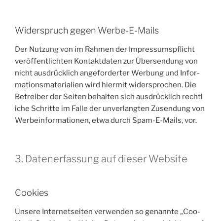
Widerspruch gegen Werbe-E-Mails
Der Nut­zung von im Rah­men der Impres­sums­pflicht
ver­öf­fent­lich­ten Kon­takt­da­ten zur Über­sen­dung von
nicht aus­drück­lich ange­for­der­ter Wer­bung und Infor­
ma­ti­ons­ma­te­ria­li­en wird hier­mit wider­spro­chen. Die
Betrei­ber der Sei­ten behal­ten sich aus­drück­lich recht­l
i­che Schrit­te im Fal­le der unver­lang­ten Zusen­dung von
Wer­be­infor­ma­tio­nen, etwa durch Spam-E-Mails, vor.
3. Datenerfassung auf dieser Website
Cookies
Unse­re Inter­net­sei­ten ver­wen­den so genann­te „Coo­