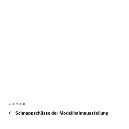
Beitragsnavigation
Vorheriger
ZURÜCK
Beitrag
Schnappschüsse der Modellbahnausstellung