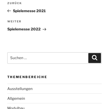
Beitragsnavigation
Vorheriger
ZURÜCK
Beitrag
Spielemesse 2021
Nächster
WEITER
Beitrag
Spielemesse 2022
Suchen
Suche
nach:
THEMENBEREICHE
Ausstellungen
Allgemein
Modulbau