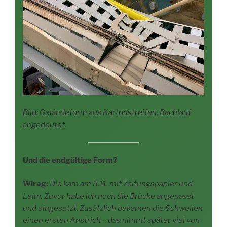
Bild: Gelän­de­form aus Kar­ton­strei­fen, Bach­lauf
angedeutet.
Und die end­gül­ti­ge Form?
Wirag:
Die kam am 5.11. mit Zei­tungs­pa­pier und
Leim. Zuvor habe ich noch die Brü­cke ange­passt
und ein­ge­setzt. Zusätz­lich beka­men die Schwel­len
einen ers­ten Anstrich – das nimmt spä­ter viel von