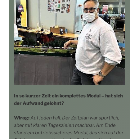
In so kur­zer Zeit ein kom­plet­tes Modul – hat sich
der Auf­wand gelohnt?
Wirag:
Auf jeden Fall. Der Zeit­plan war sport­lich,
aber mit kla­ren Tages­zie­len mach­bar. Am Ende
stand ein betriebs­si­che­res Modul, das sich auf der