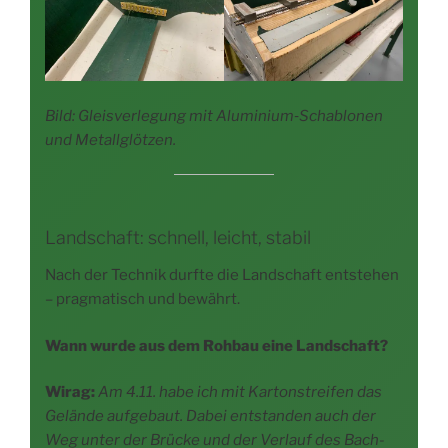
Bild: Gleis­ver­le­gung mit Aluminium‑Schablonen
und Metallglötzen.
Landschaft: schnell, leicht, stabil
Nach der Tech­nik durf­te die Land­schaft ent­ste­hen
– prag­ma­tisch und bewährt.
Wann wur­de aus dem Roh­bau eine Landschaft?
Wirag:
Am 4.11. habe ich mit Kar­ton­strei­fen das
Gelän­de auf­ge­baut. Dabei ent­stan­den auch der
Weg unter der Brü­cke und der Ver­lauf des Bach­