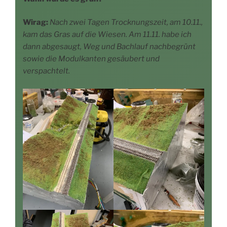
Wirag:
Nach zwei Tagen Trock­nungs­zeit, am 10.11.,
kam das Gras auf die Wie­sen. Am 11.11. habe ich
dann abge­saugt, Weg und Bach­lauf nach­be­grünt
sowie die Modul­kan­ten gesäu­bert und
verspachtelt.