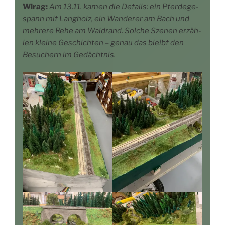
Wirag:
Am 13.11. kamen die Details: ein Pfer­de­ge­
spann mit Lang­holz, ein Wan­de­rer am Bach und
meh­re­re Rehe am Wald­rand. Sol­che Sze­nen erzäh­
len klei­ne Geschich­ten – genau das bleibt den
Besu­chern im Gedächtnis.