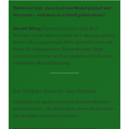
Wann war klar, dass noch ein Modul gebaut wer­
den muss – und dass es schnell gehen muss?
Gerald Wirag:
Eigent­lich rela­tiv spät. Zwei
Wochen vor der Mes­se stand fest, dass uns genau
die­ses Über­gangs­mo­dul fehlt. Da bleibt nicht viel
Raum für Dis­kus­sio­nen. Ent­we­der man fängt
sofort an oder man lässt es blei­ben und hat einen
unschö­nen Modulübergang.
Der Rohbau: Basis für alles Weitere
Sta­bi­li­tät und sau­be­re Elek­trik sind bei Modu­len
ent­schei­dend – vor allem dann, wenn sie mit frem­
den Anla­gen kom­bi­niert werden.