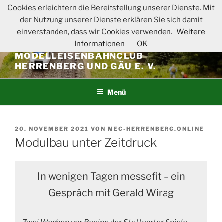
Zum
Cookies erleichtern die Bereitstellung unserer Dienste. Mit
Inhalt
der Nutzung unserer Dienste erklären Sie sich damit
springen
einverstanden, dass wir Cookies verwenden.
Weitere
Informationen
OK
MODELLEISENBAHNCLUB
HERRENBERG UND GÄU E. V.
Menü
VERÖFFENTLICHT
20. NOVEMBER 2021
VON
MEC-HERRENBERG.ONLINE
AM
Modulbau unter Zeitdruck
In weni­gen Tagen mes­se­fit – ein
Gespräch mit Gerald Wirag