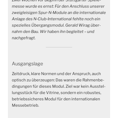
Zwei Wochen vor Beginn der Stutt­gar­ter Spie­le­
mes­se wur­de es ernst: Für den Anschluss unse­rer
zwei­glei­si­gen Spur‑N‑Module an die inter­na­tio­na­le
Anla­ge des N‑Club‑International fehl­te noch ein
spe­zi­el­les Über­gangs­mo­dul. Gerald Wirag über­
nahm den Bau. Wir haben ihn beglei­tet – und
nachgefragt.
Ausgangslage
Zeit­druck, kla­re Nor­men und der Anspruch, auch
optisch zu über­zeu­gen: Das waren die Rah­men­be­
din­gun­gen für die­ses Modul. Ziel war kein Aus­stel­
lungs­stück für die Vitri­ne, son­dern ein robus­tes,
betriebs­si­che­res Modul für den inter­na­tio­na­len
Messebetrieb.