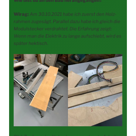
Wie bist du an den Bau herangegangen?
Wirag:
Am 30.10.2021 habe ich zuerst den Holz­
rah­men zuge­sägt. Par­al­lel dazu habe ich gleich die
Modul­ste­cker ver­drah­tet. Die Erfah­rung zeigt:
Wenn man die Elek­trik zu lan­ge auf­schiebt, wird es
spä­ter hek­tisch
.