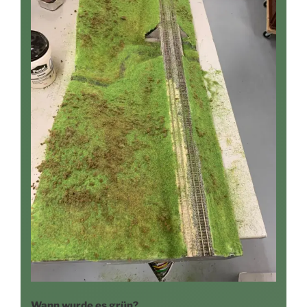
Wann wur­de es grün?