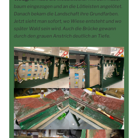
baum ein­ge­zo­gen und an die Löt­leis­ten ange­lö­tet.
Danach bekam die Land­schaft ihre Grund­far­ben.
Jetzt sieht man sofort, wo Wie­se ent­steht und wo
spä­ter Wald sein wird. Auch die Brü­cke gewann
durch den grau­en Anstrich deut­lich an Tiefe.