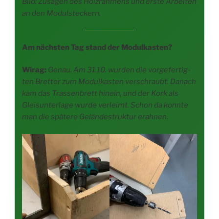
Bild: Zusä­gen des Holz­rah­mens und ers­te Arbei­ten
an den Modulsteckern.
Am nächs­ten Tag stand der Modulkasten?
Wirag:
Genau. Am 31.10. wur­den die vor­ge­fer­tig­
ten Bret­ter zum Modul­kas­ten ver­schraubt. Danach
kam das Tras­sen­brett hin­ein, und der Kork als
Gleis­un­ter­la­ge wur­de ver­leimt. Schon da konn­te
man die spä­te­re Gelän­de­struk­tur erahnen.