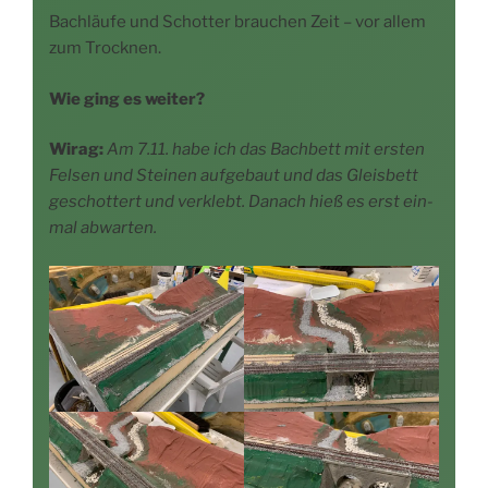
Bach­läu­fe und Schot­ter brau­chen Zeit – vor allem
zum Trocknen.
Wie ging es weiter?
Wirag:
Am 7.11. habe ich das Bach­bett mit ers­ten
Fel­sen und Stei­nen auf­ge­baut und das Gleis­bett
geschot­tert und ver­klebt. Danach hieß es erst ein­
mal abwarten.