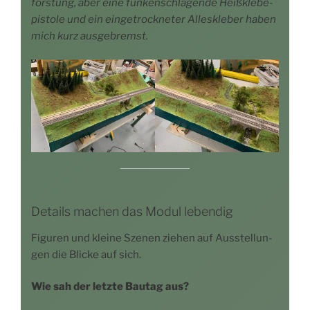
fors­tung, aber eine funken­schlagende Heiß­kle­be­
pis­to­le und ein ein­ge­trock­ne­ter Alles­kle­ber haben
mich kurz ausgebremst.
Details machen das Modul lebendig
Figu­ren und klei­ne Sze­nen zie­hen auf Aus­stel­lun­
gen die Bli­cke auf sich.
Wie sah der letz­te Bau­tag aus?