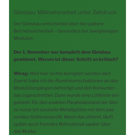
Gleisbau: Millimeterarbeit unter Zeitdruck
Der Gleis­bau ent­schei­det über die spä­te­re
Betriebs­si­cher­heit – beson­ders bei zwei­glei­si­gen
Modulen.
Der 1. Novem­ber war kom­plett dem Gleis­bau
gewid­met. War­um ist die­ser Schritt so kritisch?
Wirag:
Weil hier nichts kor­ri­giert wer­den darf.
Zuerst habe ich die Alu­mi­ni­um­scha­blo­nen an den
Modul­über­gän­gen befes­tigt und den Kork­un­ter­
bau zuge­schnit­ten. Dann wur­de eine Löt­leis­te ein­
ge­klebt. Für den exak­ten Par­al­lel­ab­stand der Glei­
se nut­ze ich spe­zi­el­le Metall­glöt­ze mit dem pas­
sen­den Schie­nen­pro­fil. Wenn das stimmt, läuft
spä­ter auch frem­des Roll­ma­te­ri­al sau­ber über
das Modul.