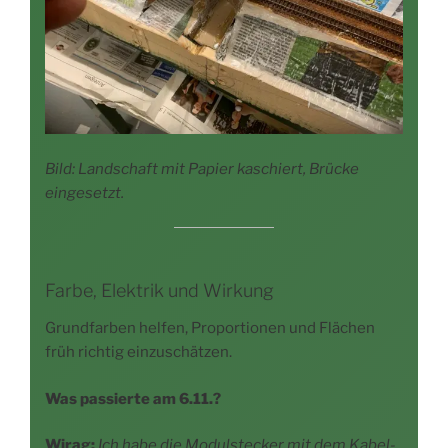
Bild: Land­schaft mit Papier kaschiert, Brü­cke
eingesetzt.
Farbe, Elektrik und Wirkung
Grund­far­ben hel­fen, Pro­por­tio­nen und Flä­chen
früh rich­tig einzuschätzen.
Was pas­sier­te am 6.11.?
Wirag:
Ich habe die Modul­ste­cker mit dem Kabel­