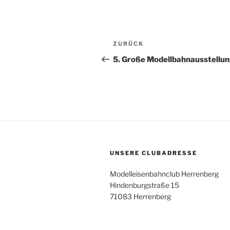
Beitragsnavigation
Vorheriger
ZURÜCK
Beitrag
5. Große Modellbahnausstellu
UNSERE CLUBADRESSE
Modelleisenbahnclub Herrenberg
Hindenburgstraße 15
71083 Herrenberg