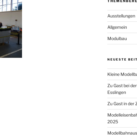
THEMENBERE
Ausstellungen
Allgemein
Modulbau
NEUESTE
BEI
Kleine Modell
Zu Gast bei de
Esslingen
Zu Gast in der
Modelleisenbah
2025
Modellbahnauss