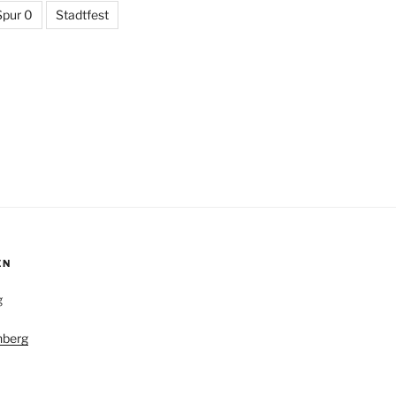
Spur 0
Stadtfest
EN
g
nberg