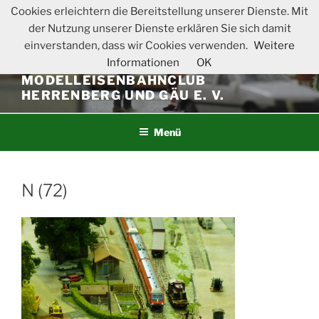
Zum
Cookies erleichtern die Bereitstellung unserer Dienste. Mit
Inhalt
der Nutzung unserer Dienste erklären Sie sich damit
springen
einverstanden, dass wir Cookies verwenden.
Weitere
Informationen
OK
MODELLEISENBAHNCLUB
HERRENBERG UND GÄU E. V.
Menü
N (72)