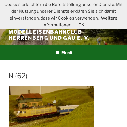
Zum
Cookies erleichtern die Bereitstellung unserer Dienste. Mit
Inhalt
der Nutzung unserer Dienste erklären Sie sich damit
springen
einverstanden, dass wir Cookies verwenden.
Weitere
Informationen
OK
MODELLEISENBAHNCLUB
HERRENBERG UND GÄU E. V.
Menü
N (62)