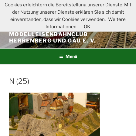
Zum
Cookies erleichtern die Bereitstellung unserer Dienste. Mit
Inhalt
der Nutzung unserer Dienste erklären Sie sich damit
springen
einverstanden, dass wir Cookies verwenden.
Weitere
Informationen
OK
MODELLEISENBAHNCLUB
HERRENBERG UND GÄU E. V.
Menü
N (25)