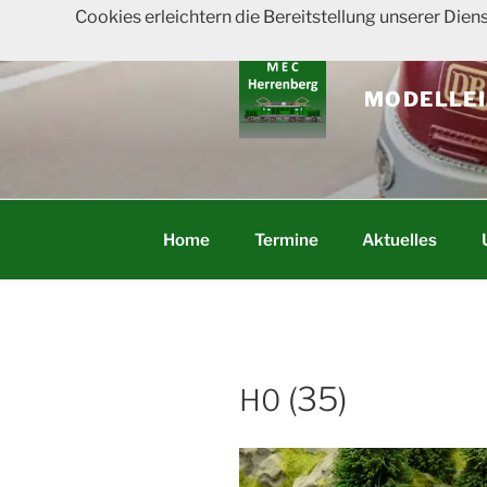
Zum
Cookies erleichtern die Bereitstellung unserer Dien
Inhalt
springen
MODELLEI
Home
Termine
Aktuelles
(35)
H0