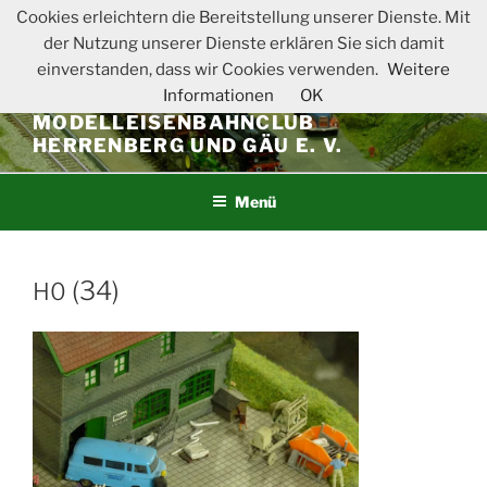
Zum
Cookies erleichtern die Bereitstellung unserer Dienste. Mit
Inhalt
der Nutzung unserer Dienste erklären Sie sich damit
springen
einverstanden, dass wir Cookies verwenden.
Weitere
Informationen
OK
MODELLEISENBAHNCLUB
HERRENBERG UND GÄU E. V.
Menü
(34)
H0